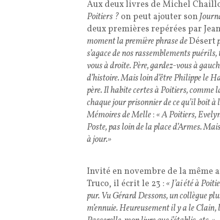
Aux deux livres de Michel Chaill
Poitiers ?
on peut ajouter son
Journ
deux premières repérées par Jean
moment la première phrase de
Désert
p
s’agace de nos rassemblements puérils, to
vous à droite. Père, gardez-vous à gauc
d’histoire. Mais loin d’être Philippe le 
père. Il habite certes à Poitiers, comme la
chaque jour prisonnier de ce qu’il boit à
Mémoires de Melle
:
« A Poitiers, Evely
Poste, pas loin de la place d’Armes. Mai
à jour.»
Invité en novembre de la même 
Truco, il écrit le 23 :
« J’ai été à Poit
pur. Vu Gérard Dessons, un collègue plu
m’ennuie. Heureusement il y a le Clain, 