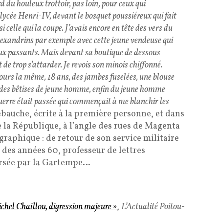
d du houleux trottoir, pas loin, pour ceux qui
u lycée Henri-IV, devant le bosquet poussiéreux qui fait
si celle qui la coupe. J’avais encore en tête des vers du
 alexandrins par exemple avec cette jeune vendeuse qui
 aux passants. Mais devant sa boutique de dessous
 de trop s’attarder. Je revois son minois chiffonné.
ours la même, 18 ans, des jambes fuselées, une blouse
 des bêtises de jeune homme, enfin du jeune homme
 guerre était passée qui commençait à me blanchir les
 ébauche, écrite à la première personne, et dans
e la République, à l’angle des rues de Magenta
graphique : de retour de son service militaire
t des années 60, professeur de lettres
rsée par la Gartempe…
chel Chaillou, digression majeure »
,
L’Actualité Poitou-