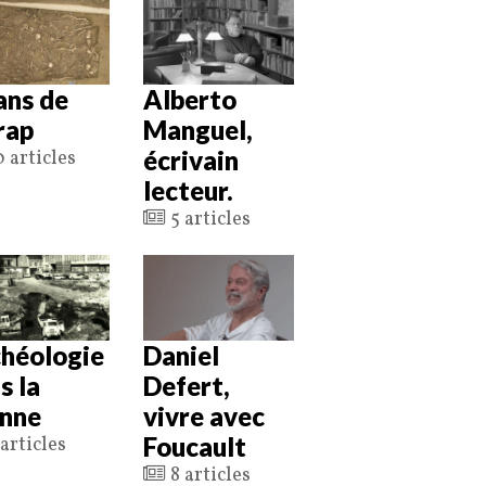
ans de
Alberto
nrap
Manguel,
écrivain
 articles
lecteur.
5 articles
héologie
Daniel
s la
Defert,
nne
vivre avec
Foucault
articles
8 articles