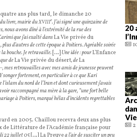
quatre ans plus tard, le dimanche 20
e
 du livre, mairie du
. J’ai signé une quinzaine de
XVIII
20 
ès, nous avons dîné à l’extrémité de la rue des
l’I
Karimi que j’ai exalté dans
La Vie privée du
10
plus d’autres de cette époque à Poitiers. Agréable soirée
la bouche. Je retravaille.
[…]
Une idée : pour
L’Enfance
sque de
La Vie privée du désert
, de
La
–, mes retrouvailles avec mes amis de jeunesse peuvent
Y songer fortement, en particulier à ce que Kari
e l’islam du nord de l’Iran et dont curieusement j’avais
i avoir raccompagné ma mère à la gare, “une fort belle
ariage à Poitiers, marqué hélas d’incidents regrettables
Arc
dan
Vie
yard en 2005. Chaillou recevra deux ans plus
2 
ix de Littérature de l’Académie française pour
i 22 juillet 05
[…] La Preuve
a l’air de susciter un peu