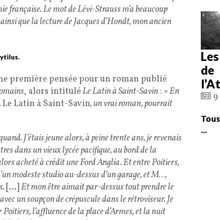
mie française. Le mot de Lévi-Strauss m’a beaucoup
 ainsi que la lecture de Jacques d’Hondt, mon ancien
Les
ytilus.
de
 une première pensée pour un roman publié
l’A
Romains
, alors intitulé
Le Latin à Saint-Savin
:
« En
9 
.
Le Latin à Saint-Savin
, un vrai roman, pourrait
Tous
...
quand. J’étais jeune alors, à peine trente ans, je revenais
ettres dans un vieux lycée pacifique, au bord de la
alors acheté à crédit une Ford Anglia. Et entre Poitiers,
 d’un modeste studio au-dessus d’un garage, et M…,
s.
[…]
Et mon être aimait par-dessus tout prendre le
 avec un soupçon de crépuscule dans le rétroviseur. Je
Poitiers, l’affluence de la place d’Armes, et la nuit