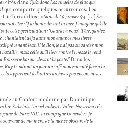
ou cités dans
Qu’a donc Los Angeles de plus que
al
qui comporte quelques occurrences. Les
-Luc Terradillos :
« Samedi 29 janvier 94.
[…]
En ce
ourrait être : “J’ai honte devant la mer. J’imagine qu’elle
ute cette gesticulation : ‘Gaarde à vous’. ‘Père, gardez-
he’, chantaient déjà dans mon enfance mes livres
Hardi prévenant Jean
le Bon, je n’ai pas su garder mon
II
 bataille, mais celle qu’il livre contre l’ivresse le rend
 la Brasserie basque devant la poste.”
Dans les
ne, Ray tiendront un jour un café mouvementé face à la
s cela appartient à d’autres archives pas encore mises
année au Confort moderne par Dominique
iers lire Rabelais. Un ciel radieux. Valère Novarina très
s jeune de Paris
, sa compagne Geneviève. Je
VIII
le souvenir de ma mère, de la nichée obscure de la