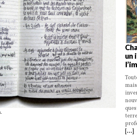
Cha
un 
l’i
Tout
mais
inve
nouv
ques
.
terr
profe
[...]