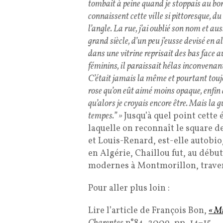
tombait à peine quand je stoppais au bor
connaissent cette ville si pittoresque, d
l’angle. La rue, j’ai oublié son nom et aus
grand siècle, d’un peu j’eusse devisé en
dans une vitrine reprisait des bas face
féminins, il paraissait hélas inconvenant
C’était jamais la même et pourtant touj
rose qu’on eût aimé moins opaque, enfin
qu’alors je croyais encore être. Mais la
tempes.” »
Jusqu’à quel point cette
laquelle on reconnaît le square d
et Louis-Renard, est-elle autobio
en Algérie, Chaillou fut, au débu
modernes à Montmorillon, trave
Pour aller plus loin :
Lire l’article de François Bon,
« Mi