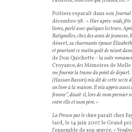
Passerelle, mon livre que j’établis, etc. »
Poitiers reparaît dans son
Journal
décembre 98 :
« Hier après-midi, fête
livres, parlé avec quelques lecteurs. Apr
Batignolles, chez des amis de jeunesse, 
désert
, sa charmante épouse Élisabeth, 
et pourtant ce matin goût de néant dans 
de Don Quichotte
– la suite romane
Croyance
, des
Mémoires de Melle
me fournir la trame du point de départ. 
(Hassan Bassiri) m’a dit de cette secte d
un livre à la maison. Il m’a appris auss
femme”, disait-il, lors de mon premier m
entre elle et mon père. »
La Preuve par le chien
paraît chez Fa
tard, le 14 juin 2007 le Grand pr
l’ensemble de son œuvre.
« Vendred