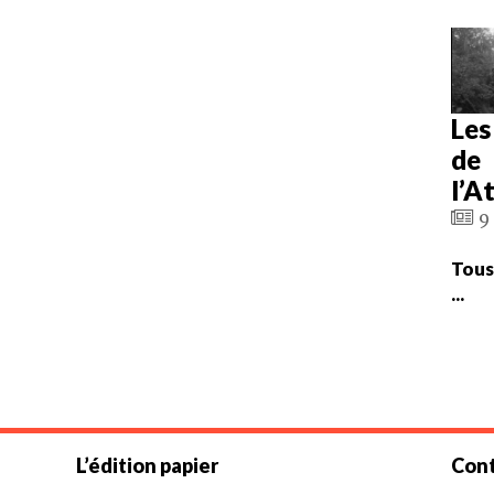
Les
de
l’A
9 
Tous
...
L’édition papier
Cont