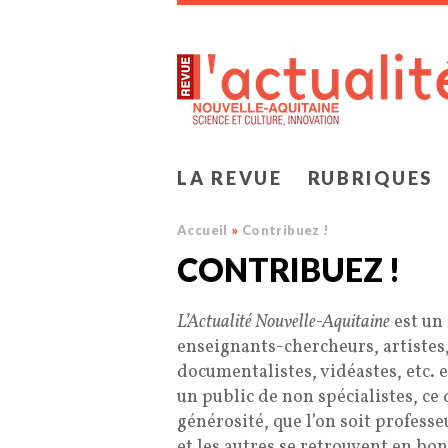
Panneau de gestion des cookies
LA REVUE
RUBRIQUES
Accueil
»
Contribuez !
CONTRIBUEZ !
L’Actualité Nouvelle-Aquitaine
est un 
enseignants-chercheurs, artistes
documentalistes, vidéastes, etc. e
un public de non spécialistes, ce q
générosité, que l’on soit profess
et les autres se retrouvent en bo