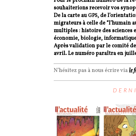
Pour le prochain numéro de la re
souhaiterions recevoir vos synops
De la carte au
, de l’orientat
GPS
migrateurs à celle de “l’humain 
multiples :
histoire des sciences 
économie, biologie, informatiq
Après validation par le comité de 
avril.
Le numéro paraîtra en juille
N’hésitez pas à nous écrire via
le 
DERN