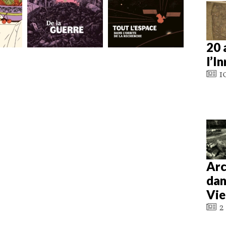
20 
l’I
10
Arc
dan
Vie
2 