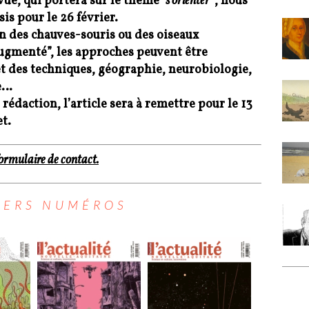
vue, qui portera sur le thème
“s’orienter”
, nous
is pour le 26 février.
ion des chauves-souris ou des oiseaux
augmenté”, les approches peuvent être
et des techniques, géographie, neurobiologie,
ue…
rédaction, l’article sera à remettre pour le 13
t.
formulaire de contact.
IERS NUMÉROS