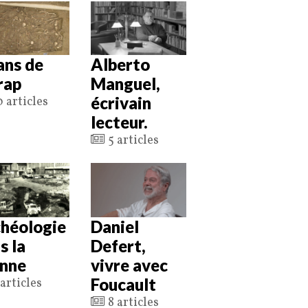
ans de
Alberto
nrap
Manguel,
écrivain
 articles
lecteur.
5 articles
héologie
Daniel
s la
Defert,
nne
vivre avec
Foucault
articles
8 articles