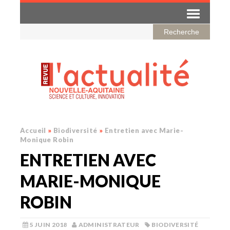
Accueil
»
Biodiversité
»
Entretien avec Marie-
Monique Robin
ENTRETIEN AVEC
MARIE-MONIQUE
ROBIN
5 JUIN 2018
ADMINISTRATEUR
BIODIVERSITÉ