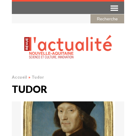
Accueil
»
Tudor
TUDOR