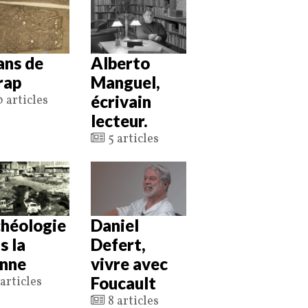
ans de
Alberto
nrap
Manguel,
écrivain
 articles
lecteur.
5 articles
héologie
Daniel
s la
Defert,
nne
vivre avec
Foucault
articles
8 articles