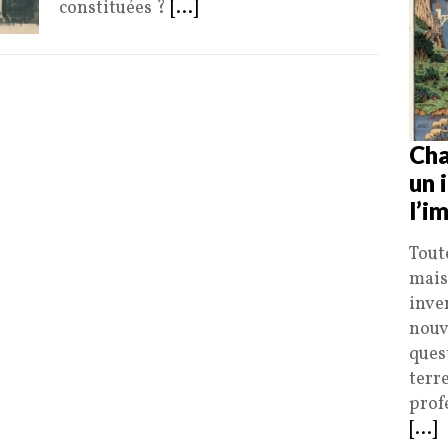
constituées ?
[...]
Cha
un 
l’i
Tout
mais
inve
nouv
ques
terr
profe
[...]