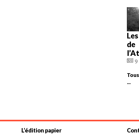
Les
de
l’A
9 
Tous
...
L’édition papier
Cont