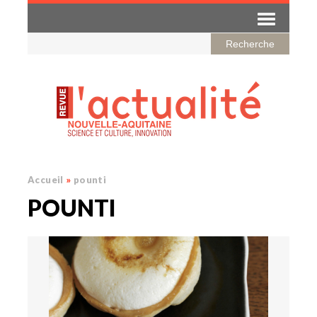
Accueil
»
pounti
POUNTI