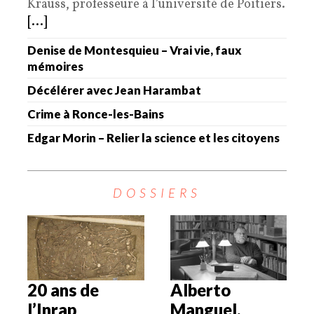
Krauss, professeure à l’université de Poitiers.
[...]
Denise de Montesquieu – Vrai vie, faux
mémoires
Décélérer avec Jean Harambat
Crime à Ronce-les-Bains
Edgar Morin – Relier la science et les citoyens
DOSSIERS
20 ans de
Alberto
l’Inrap
Manguel,