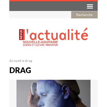
Accueil
»
drag
DRAG